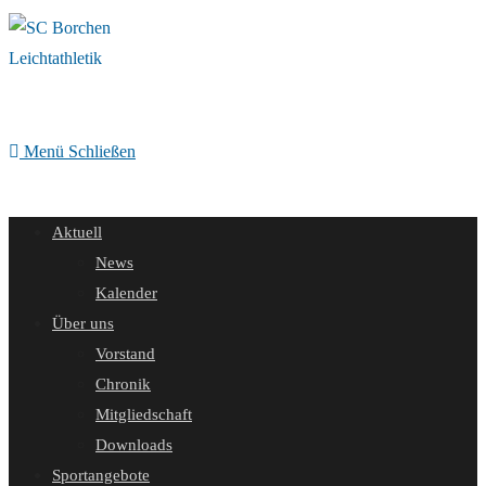
Zum
Inhalt
springen
Menü
Schließen
Aktuell
News
Kalender
Über uns
Vorstand
Chronik
Mitgliedschaft
Downloads
Sportangebote