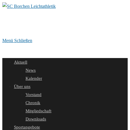
Zum
Inhalt
springen
Menü
Schließen
Aktuell
News
Kalender
Über uns
Vorstand
Chronik
Mitgliedschaft
Downloads
Sportangebote