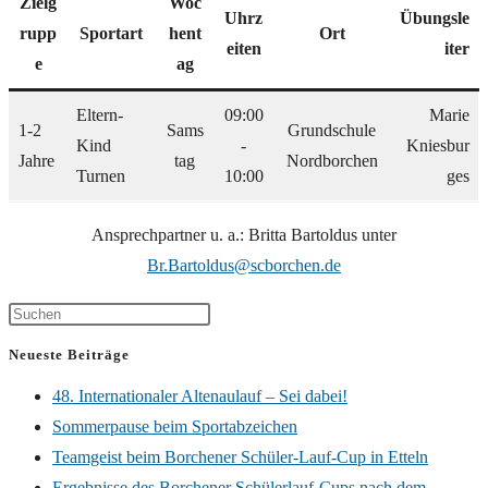
Zielg
Woc
Uhrz
Übungsle
rupp
Sportart
hent
Ort
eiten
iter
e
ag
Eltern-
09:00
Marie
1-2
Sams
Grundschule
Kind
-
Kniesbur
Jahre
tag
Nordborchen
Turnen
10:00
ges
Ansprechpartner u. a.: Britta Bartoldus unter
Br.Bartoldus@scborchen.de
Neueste Beiträge
48. Internationaler Altenaulauf – Sei dabei!
Sommerpause beim Sportabzeichen
Teamgeist beim Borchener Schüler-Lauf-Cup in Etteln
Ergebnisse des Borchener Schülerlauf-Cups nach dem