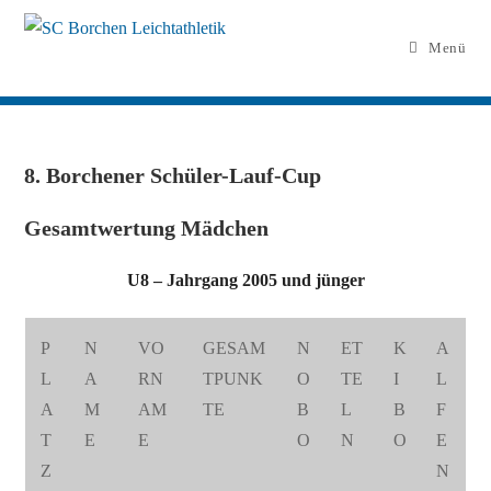
Zum
Inhalt
Menü
springen
8. Borchener Schüler-Lauf-Cup
Gesamtwertung Mädchen
U8 – Jahrgang 2005 und jünger
P
N
VO
GESAM
N
ET
K
A
L
A
RN
TPUNK
O
TE
I
L
A
M
AM
TE
B
L
B
F
T
E
E
O
N
O
E
Z
N