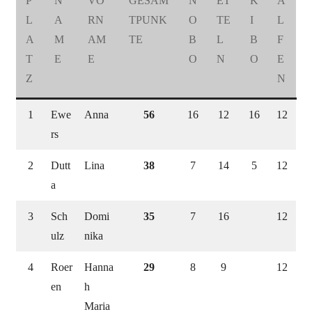
P
N
VO
GESAM
N
ET
K
A
L
A
RN
TPUNK
O
TE
I
L
A
M
AM
TE
B
L
B
F
T
E
E
O
N
O
E
Z
N
1
Ewe
Anna
56
16
12
16
12
rs
2
Dutt
Lina
38
7
14
5
12
a
3
Sch
Domi
35
7
16
12
ulz
nika
4
Roer
Hanna
29
8
9
12
en
h
Maria