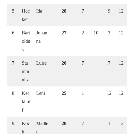
5
Hec
Ida
28
7
9
12
ker
6
Bart
Johan
27
2
10
3
12
oldu
na
s
7
Sta
Luise
26
7
7
12
mm
nitz
8
Ker
Leni
25
1
12
12
khof
f
9
Koc
Madle
20
7
1
12
h
n