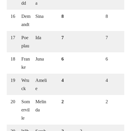
dd
a
16
Dem
Sina
8
8
andt
17
Poe
Ida
7
7
plau
18
Fran
Juna
6
6
ke
19
Wru
Ameli
4
4
ck
e
20
Som
Melin
2
2
ervil
da
le