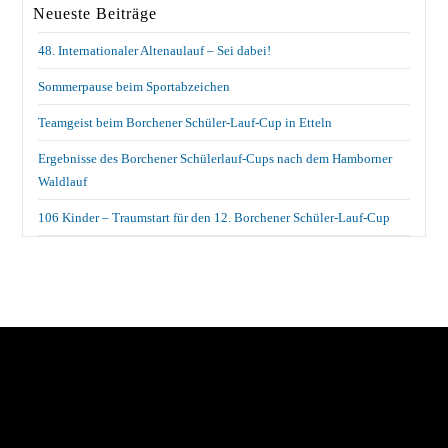
Neueste Beiträge
48. Internationaler Altenaulauf – Sei dabei!
Sommerpause beim Sportabzeichen
Teamgeist beim Borchener Schüler-Lauf-Cup in Etteln
Ergebnisse des Borchener Schülerlauf-Cups nach dem Hamborner
Waldlauf
106 Kinder – Traumstart für den 12. Borchener Schüler-Lauf-Cup