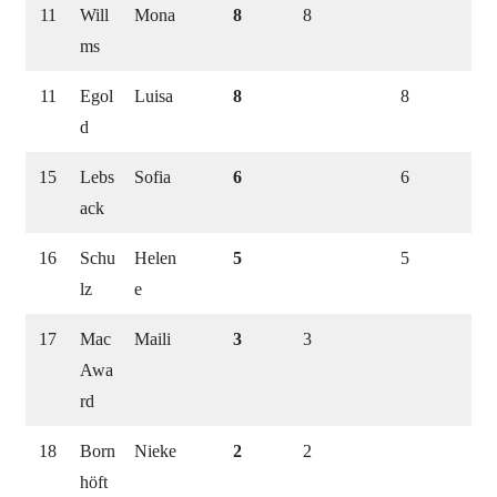
11
Will
Mona
8
8
ms
11
Egol
Luisa
8
8
d
15
Lebs
Sofia
6
6
ack
16
Schu
Helen
5
5
lz
e
17
Mac
Maili
3
3
Awa
rd
18
Born
Nieke
2
2
höft