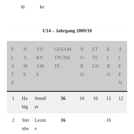
ld
ke
U14 – Jahrgang 2009/10
P
N
VO
GESAM
N
ET
K
A
L
A
RN
TPUNK
O
TE
I
L
A
M
AM
TE
B
LN
B
F
T
E
E
O
O
E
Z
N
1
Ha
Jennif
56
16
16
12
12
big
er
2
Stei
Leoni
16
16
nbe
e