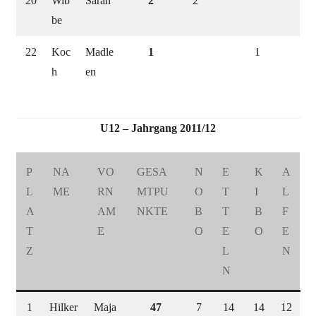
20
Wib
Sarah
2
2
be
22
Koc
Madle
1
1
h
en
U12 – Jahrgang 2011/12
P
NA
VO
GESA
N
E
K
A
L
ME
RN
MTPU
O
T
I
L
A
AM
NKTE
B
T
B
F
T
E
O
E
O
E
Z
L
N
N
1
Hilker
Maja
47
7
14
14
12