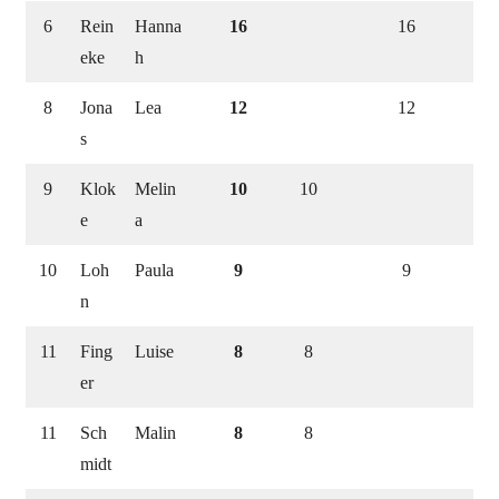
6
Rein
Hanna
16
16
eke
h
8
Jona
Lea
12
12
s
9
Klok
Melin
10
10
e
a
10
Loh
Paula
9
9
n
11
Fing
Luise
8
8
er
11
Sch
Malin
8
8
midt