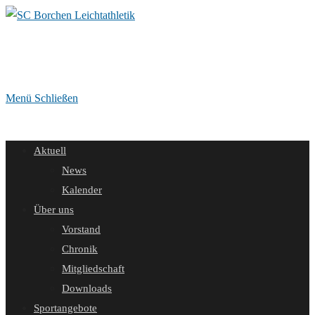
Zum
Inhalt
springen
Menü
Schließen
Aktuell
News
Kalender
Über uns
Vorstand
Chronik
Mitgliedschaft
Downloads
Sportangebote