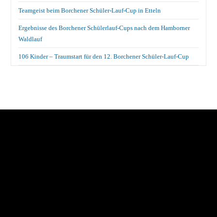
Teamgeist beim Borchener Schüler-Lauf-Cup in Etteln
Ergebnisse des Borchener Schülerlauf-Cups nach dem Hamborner
Waldlauf
106 Kinder – Traumstart für den 12. Borchener Schüler-Lauf-Cup