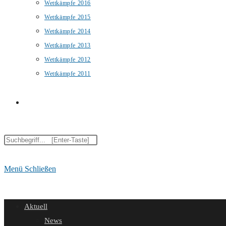
Wettkämpfe 2016
Wettkämpfe 2015
Wettkämpfe 2014
Wettkämpfe 2013
Wettkämpfe 2012
Wettkämpfe 2011
Website-
Diese
Suche
Website
durchsuchen
Menü
Schließen
umschalten
Aktuell
News