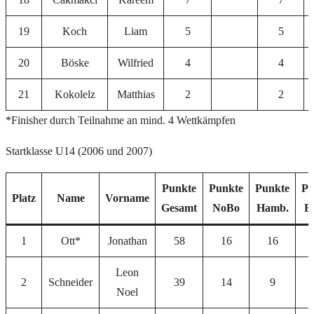
19
Koch
Liam
5
5
20
Böske
Wilfried
4
4
21
Kokolelz
Matthias
2
2
*Finisher durch Teilnahme an mind. 4 Wettkämpfen
Startklasse U14 (2006 und 2007)
Punkte
Punkte
Punkte
Pu
Platz
Name
Vorname
Gesamt
NoBo
Hamb.
Et
1
Ott*
Jonathan
58
16
16
Leon
2
Schneider
39
14
9
Noel