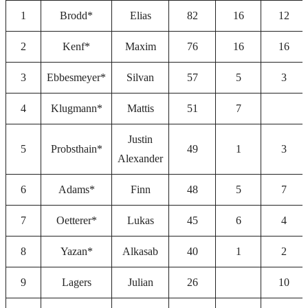
1
Brodd*
Elias
82
16
12
2
Kenf*
Maxim
76
16
16
3
Ebbesmeyer*
Silvan
57
5
3
4
Klugmann*
Mattis
51
7
Justin
5
Probsthain*
49
1
3
Alexander
6
Adams*
Finn
48
5
7
7
Oetterer*
Lukas
45
6
4
8
Yazan*
Alkasab
40
1
2
9
Lagers
Julian
26
10