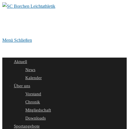
Zum
Inhalt
springen
Menü
Schließen
Aktuell
News
Kalender
Über uns
Vorstand
Chronik
Mitgliedschaft
Downloads
Sportangebote