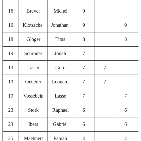
16
Brever
Michel
9
16
Klotzsche
Jonathan
9
9
18
Gloger
Titus
8
8
19
Schröder
Jonah
7
19
Tasler
Gero
7
7
19
Oetterer
Leonard
7
7
19
Vossebein
Lasse
7
7
23
Stork
Raphael
6
6
23
Ibers
Gabriel
6
6
25
Maehnert
Fabian
4
4