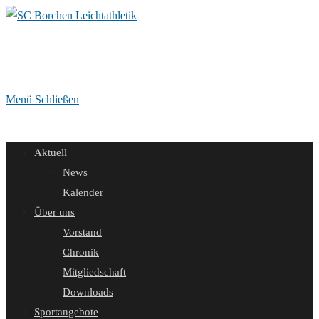
Zum
Inhalt
springen
Menü
Schließen
Aktuell
News
Kalender
Über uns
Vorstand
Chronik
Mitgliedschaft
Downloads
Sportangebote