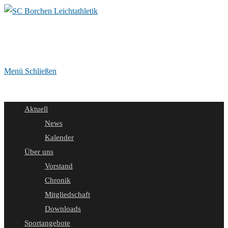
Zum
Inhalt
springen
Menü
Schließen
Aktuell
News
Kalender
Über uns
Vorstand
Chronik
Mitgliedschaft
Downloads
Sportangebote