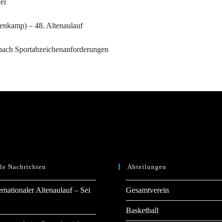
el
enkamp) – 48. Altenaulauf
 nach Sportabzeichenanforderungen
le Nachrichten
Abteilungen
ernationaler Altenaulauf – Sei
Gesamtverein
Basketball