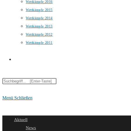
Wettkämpfe 2016
Wettkämpfe 2015
Wettkämpfe 2014
Wettkämpfe 2013
Wettkämpfe 2012
Wettkämpfe 2011
Website-
Diese
Suche
Website
durchsuchen
Menü
Schließen
umschalten
Aktuell
News