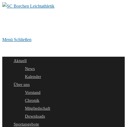
Zum
Inhalt
springen
Menü
Schließen
Aktuell
News
Kalender
Über uns
Vorstand
Chronik
Mitgliedschaft
Downloads
Sportangebote