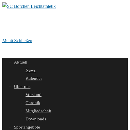
Zum
Inhalt
springen
Menü
Schließen
Aktuell
News
Kalender
Über uns
Vorstand
Chronik
Mitgliedschaft
Downloads
Sportangebote