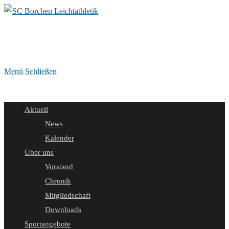
Zum
Inhalt
springen
Menü
Schließen
Aktuell
News
Kalender
Über uns
Vorstand
Chronik
Mitgliedschaft
Downloads
Sportangebote