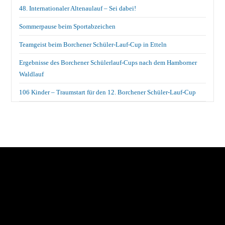
48. Internationaler Altenaulauf – Sei dabei!
Sommerpause beim Sportabzeichen
Teamgeist beim Borchener Schüler-Lauf-Cup in Etteln
Ergebnisse des Borchener Schülerlauf-Cups nach dem Hamborner
Waldlauf
106 Kinder – Traumstart für den 12. Borchener Schüler-Lauf-Cup