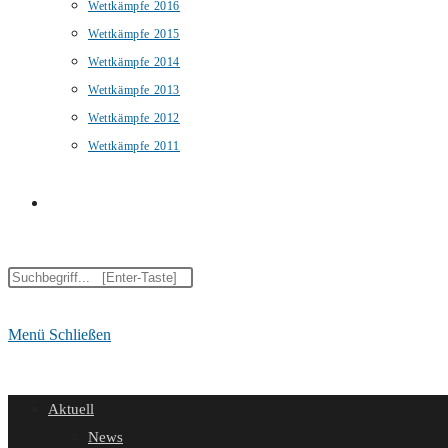
Wettkämpfe 2016
Wettkämpfe 2015
Wettkämpfe 2014
Wettkämpfe 2013
Wettkämpfe 2012
Wettkämpfe 2011
Website-
Diese
Suche
Website
durchsuchen
Menü
Schließen
umschalten
Aktuell
News