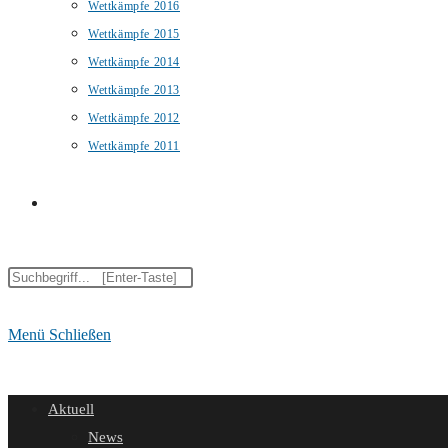
Wettkämpfe 2016
Wettkämpfe 2015
Wettkämpfe 2014
Wettkämpfe 2013
Wettkämpfe 2012
Wettkämpfe 2011
Website-
Diese
Suche
Website
durchsuchen
Menü
Schließen
umschalten
Aktuell
News