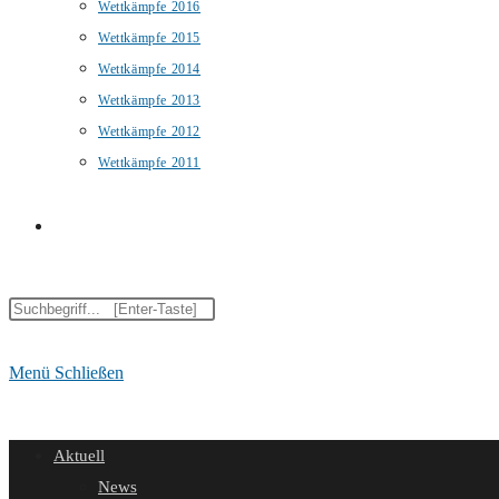
Wettkämpfe 2016
Wettkämpfe 2015
Wettkämpfe 2014
Wettkämpfe 2013
Wettkämpfe 2012
Wettkämpfe 2011
Website-
Diese
Suche
Website
durchsuchen
Menü
Schließen
umschalten
Aktuell
News