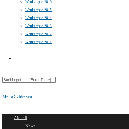
Wettkämpfe 2016
Wettkämpfe 2015
Wettkämpfe 2014
Wettkämpfe 2013
Wettkämpfe 2012
Wettkämpfe 2011
Website-
Diese
Suche
Website
durchsuchen
Menü
Schließen
umschalten
Aktuell
News