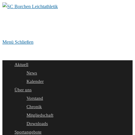
Zum
Inhalt
springen
Menü
Schließen
Aktuell
News
Kalender
Über uns
Vorstand
Chronik
Mitgliedschaft
Downloads
Sportangebote