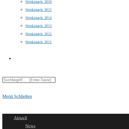
Wettkämpfe 2016
Wettkämpfe 2015
Wettkämpfe 2014
Wettkämpfe 2013
Wettkämpfe 2012
Wettkämpfe 2011
Website-
Diese
Suche
Website
durchsuchen
Menü
Schließen
umschalten
Aktuell
News