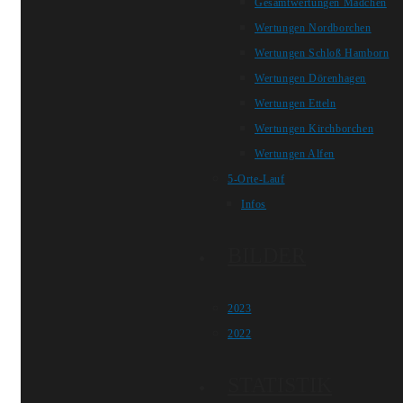
Gesamtwertungen Mädchen
Wertungen Nordborchen
Wertungen Schloß Hamborn
Wertungen Dörenhagen
Wertungen Etteln
Wertungen Kirchborchen
Wertungen Alfen
5-Orte-Lauf
Infos
BILDER
2023
2022
STATISTIK