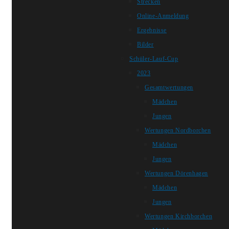
Strecken
Online-Anmeldung
Ergebnisse
Bilder
Schüler-Lauf-Cup
2023
Gesamtwertungen
Mädchen
Jungen
Wertungen Nordborchen
Mädchen
Jungen
Wertungen Dörenhagen
Mädchen
Jungen
Wertungen Kirchborchen