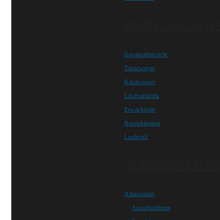
SPORTANGEBOT
Gesamtübersicht
Turnzwerge
Kindersport
Leichtathletik
Erwachsene
Ropeskipping
Lauftreff
VERANSTALTUN
Altenaulauf
Ausschreibung