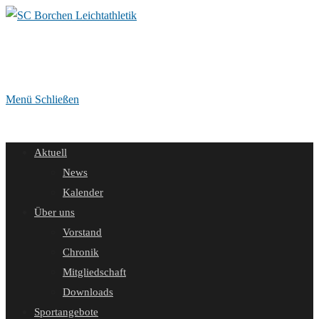
Zum
Inhalt
springen
Menü
Schließen
Aktuell
News
Kalender
Über uns
Vorstand
Chronik
Mitgliedschaft
Downloads
Sportangebote