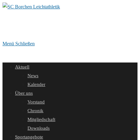
Zum
Inhalt
springen
Menü
Schließen
Aktuell
News
Kalender
Über uns
Vorstand
Chronik
Mitgliedschaft
Downloads
Sportangebote