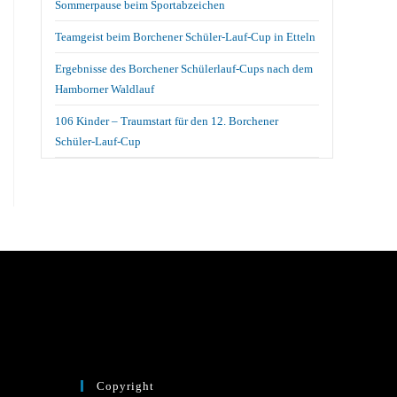
Sommerpause beim Sportabzeichen
Teamgeist beim Borchener Schüler-Lauf-Cup in Etteln
Ergebnisse des Borchener Schülerlauf-Cups nach dem
Hamborner Waldlauf
106 Kinder – Traumstart für den 12. Borchener
Schüler-Lauf-Cup
Copyright